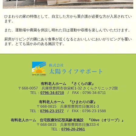
ひまわりの家の特徴として、自立した方から重介護が必要な方が入居されてい
ます。
また、運動場や農園を併設し晴れた日は運動や収穫を楽しんでいただけます。
厨房がリビングの隣にあり食事が近くなるとおいしいにおいがリビングを覆い
ます。とても温かみのある施設です。
有料老人ホーム 『さくらの家』
〒668-0057 兵庫県豊岡市弥栄町1-32 さくらクリニック2階
TEL：
0796-34-8710
/ FAX：0796-34-8711
有料老人ホーム 『ひまわりの家』
〒668-0815 兵庫県豊岡市日撫361-3
TEL：
0796-23-1577
/ FAX：0796-23-1588
有料老人ホーム 住宅医療対応型高齢者施設 『Olive（オリーブ）』
〒668-0815 兵庫県豊岡市日撫333-4
TEL：
0796-20-2961