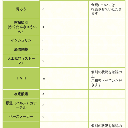
食費については
胃ろう
○
相談させていただき
ます
喀痰吸引
（かくたんきゅうい
○
ん）
インシュリン
○
経管栄養
○
人工肛門（ストー
○
マ）
個別の状況を確認の
上
ＩＶＨ
▲
ご相談させていただ
きます
在宅酸素
○
尿道（バルン）カテ
○
ーテル
ペースメーカー
○
個別の状況を確認の