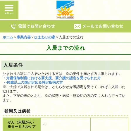
ホーム
＞
事業内容
＞
ひまわりの家
＞入居までの流れ
入居までの流れ
入居条件
ひまわりの家にご入居いただける方は、次の要件を満たす方に限られます。
・介護保険制度における要支援、要介護の認定を受けられた方
・40歳以上の国が定める特定疾病の方
※ご夫婦で入居される場合は、どちらかが介護認定を受けていればご入居いた
だけます。
また、下記の表のとおり、次の状態・病状・感染症の方の受け入れも行ってい
ます。
状態又は病状
がん（末期がん）
○
※ターミナルケア