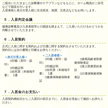
ご提出いただきました診断書やケアプランなどをもとに、ホーム職員がご自宅
などで面談を行います。
入居者様と身元引受人様に生活状況、体調、注意点などをお伺いします。
５．入居判定会議
健康診断書及び入居者様等との面談を踏まえて、ご入居いただけるかどうかを
判断させていただきます。
６．入居契約
正式に入居に関する契約および介護に関する契約をさせていただきます。
契約日には次の書類と印鑑をお持ちください。
＜ご入居者様＞
＜身元引受人様＞
□印鑑（実印・認
□後期高齢者医療
□印鑑（実印・認
印）
被保険者証
印）
□印鑑証明
□老人医療受給者
□印鑑証明
□住民票（本籍地不
証
□住民票（本籍地不
要） 1通
□介護保険被保険
要） 1通
□健康保険被保険者
者証
証
７．入居金のお支払い
入居契約締結日からご入居日の前日までに、入居金を現金にて施設へお持ちく
ださい。