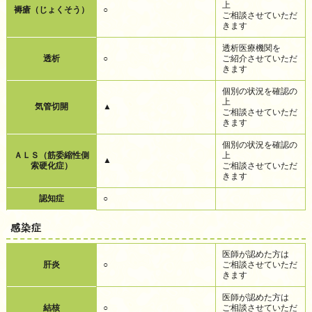
上
褥瘡（じょくそう）
○
ご相談させていただ
きます
透析医療機関を
透析
○
ご紹介させていただ
きます
個別の状況を確認の
上
気管切開
▲
ご相談させていただ
きます
個別の状況を確認の
ＡＬＳ（筋委縮性側
上
▲
索硬化症）
ご相談させていただ
きます
認知症
○
感染症
医師が認めた方は
肝炎
○
ご相談させていただ
きます
医師が認めた方は
結核
○
ご相談させていただ