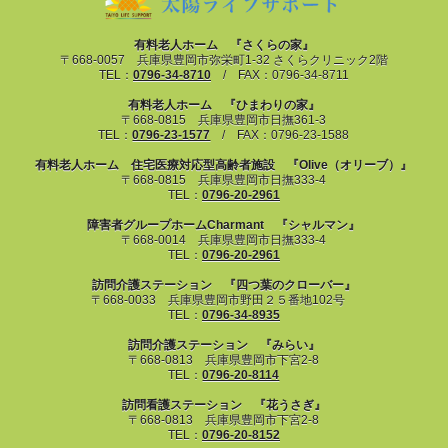
有料老人ホーム 『さくらの家』
〒668-0057 兵庫県豊岡市弥栄町1-32 さくらクリニック2階
TEL：
0796-34-8710
/ FAX：0796-34-8711
有料老人ホーム 『ひまわりの家』
〒668-0815 兵庫県豊岡市日撫361-3
TEL：
0796-23-1577
/ FAX：0796-23-1588
有料老人ホーム 住宅医療対応型高齢者施設 『Olive（オリーブ）』
〒668-0815 兵庫県豊岡市日撫333-4
TEL：
0796-20-2961
障害者グループホームCharmant 『シャルマン』
〒668-0014 兵庫県豊岡市日撫333-4
TEL：
0796-20-2961
訪問介護ステーション 『四つ葉のクローバー』
〒668-0033 兵庫県豊岡市野田２５番地102号
TEL：
0796-34-8935
訪問介護ステーション 『みらい』
〒668-0813 兵庫県豊岡市下宮2-8
TEL：
0796-20-8114
訪問看護ステーション 『花うさぎ』
〒668-0813 兵庫県豊岡市下宮2-8
TEL：
0796-20-8152