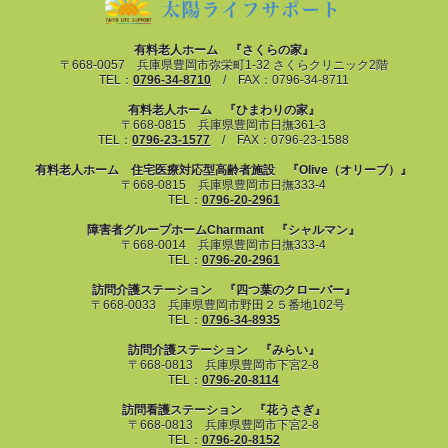
有料老人ホーム 『さくらの家』
〒668-0057 兵庫県豊岡市弥栄町1-32 さくらクリニック2階
TEL：
0796-34-8710
/ FAX：0796-34-8711
有料老人ホーム 『ひまわりの家』
〒668-0815 兵庫県豊岡市日撫361-3
TEL：
0796-23-1577
/ FAX：0796-23-1588
有料老人ホーム 住宅医療対応型高齢者施設 『Olive（オリーブ）』
〒668-0815 兵庫県豊岡市日撫333-4
TEL：
0796-20-2961
障害者グループホームCharmant 『シャルマン』
〒668-0014 兵庫県豊岡市日撫333-4
TEL：
0796-20-2961
訪問介護ステーション 『四つ葉のクローバー』
〒668-0033 兵庫県豊岡市野田２５番地102号
TEL：
0796-34-8935
訪問介護ステーション 『みらい』
〒668-0813 兵庫県豊岡市下宮2-8
TEL：
0796-20-8114
訪問看護ステーション 『花うさぎ』
〒668-0813 兵庫県豊岡市下宮2-8
TEL：
0796-20-8152