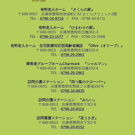
有料老人ホーム 『さくらの家』
〒668-0057 兵庫県豊岡市弥栄町1-32 さくらクリニック2階
TEL：
0796-34-8710
/ FAX：0796-34-8711
有料老人ホーム 『ひまわりの家』
〒668-0815 兵庫県豊岡市日撫361-3
TEL：
0796-23-1577
/ FAX：0796-23-1588
有料老人ホーム 住宅医療対応型高齢者施設 『Olive（オリーブ）』
〒668-0815 兵庫県豊岡市日撫333-4
TEL：
0796-20-2961
障害者グループホームCharmant 『シャルマン』
〒668-0014 兵庫県豊岡市日撫333-4
TEL：
0796-20-2961
訪問介護ステーション 『四つ葉のクローバー』
〒668-0033 兵庫県豊岡市野田２５番地102号
TEL：
0796-34-8935
訪問介護ステーション 『みらい』
〒668-0813 兵庫県豊岡市下宮2-8
TEL：
0796-20-8114
訪問看護ステーション 『花うさぎ』
〒668-0813 兵庫県豊岡市下宮2-8
TEL：
0796-20-8152