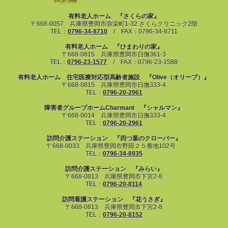
有料老人ホーム 『さくらの家』
〒668-0057 兵庫県豊岡市弥栄町1-32 さくらクリニック2階
TEL：
0796-34-8710
/ FAX：0796-34-8711
有料老人ホーム 『ひまわりの家』
〒668-0815 兵庫県豊岡市日撫361-3
TEL：
0796-23-1577
/ FAX：0796-23-1588
有料老人ホーム 住宅医療対応型高齢者施設 『Olive（オリーブ）』
〒668-0815 兵庫県豊岡市日撫333-4
TEL：
0796-20-2961
障害者グループホームCharmant 『シャルマン』
〒668-0014 兵庫県豊岡市日撫333-4
TEL：
0796-20-2961
訪問介護ステーション 『四つ葉のクローバー』
〒668-0033 兵庫県豊岡市野田２５番地102号
TEL：
0796-34-8935
訪問介護ステーション 『みらい』
〒668-0813 兵庫県豊岡市下宮2-8
TEL：
0796-20-8114
訪問看護ステーション 『花うさぎ』
〒668-0813 兵庫県豊岡市下宮2-8
TEL：
0796-20-8152