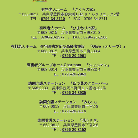
有料老人ホーム 『さくらの家』
〒668-0057 兵庫県豊岡市弥栄町1-32 さくらクリニック2階
TEL：
0796-34-8710
/ FAX：0796-34-8711
有料老人ホーム 『ひまわりの家』
〒668-0815 兵庫県豊岡市日撫361-3
TEL：
0796-23-1577
/ FAX：0796-23-1588
有料老人ホーム 住宅医療対応型高齢者施設 『Olive（オリーブ）』
〒668-0815 兵庫県豊岡市日撫333-4
TEL：
0796-20-2961
障害者グループホームCharmant 『シャルマン』
〒668-0014 兵庫県豊岡市日撫333-4
TEL：
0796-20-2961
訪問介護ステーション 『四つ葉のクローバー』
〒668-0033 兵庫県豊岡市野田２５番地102号
TEL：
0796-34-8935
訪問介護ステーション 『みらい』
〒668-0813 兵庫県豊岡市下宮2-8
TEL：
0796-20-8114
訪問看護ステーション 『花うさぎ』
〒668-0813 兵庫県豊岡市下宮2-8
TEL：
0796-20-8152