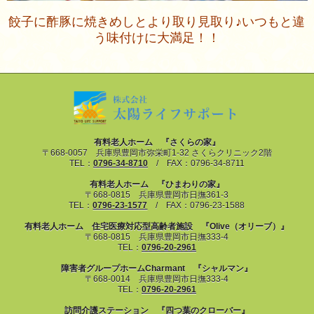
餃子に酢豚に焼きめしとより取り見取り♪いつもと違
う味付けに大満足！！
有料老人ホーム 『さくらの家』
〒668-0057 兵庫県豊岡市弥栄町1-32 さくらクリニック2階
TEL：
0796-34-8710
/ FAX：0796-34-8711
有料老人ホーム 『ひまわりの家』
〒668-0815 兵庫県豊岡市日撫361-3
TEL：
0796-23-1577
/ FAX：0796-23-1588
有料老人ホーム 住宅医療対応型高齢者施設 『Olive（オリーブ）』
〒668-0815 兵庫県豊岡市日撫333-4
TEL：
0796-20-2961
障害者グループホームCharmant 『シャルマン』
〒668-0014 兵庫県豊岡市日撫333-4
TEL：
0796-20-2961
訪問介護ステーション 『四つ葉のクローバー』