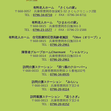
有料老人ホーム 『さくらの家』
〒668-0057 兵庫県豊岡市弥栄町1-32 さくらクリニック2階
TEL：
0796-34-8710
/ FAX：0796-34-8711
有料老人ホーム 『ひまわりの家』
〒668-0815 兵庫県豊岡市日撫361-3
TEL：
0796-23-1577
/ FAX：0796-23-1588
有料老人ホーム 住宅医療対応型高齢者施設 『Olive（オリーブ）』
〒668-0815 兵庫県豊岡市日撫333-4
TEL：
0796-20-2961
障害者グループホームCharmant 『シャルマン』
〒668-0014 兵庫県豊岡市日撫333-4
TEL：
0796-20-2961
訪問介護ステーション 『四つ葉のクローバー』
〒668-0033 兵庫県豊岡市野田２５番地102号
TEL：
0796-34-8935
訪問介護ステーション 『みらい』
〒668-0813 兵庫県豊岡市下宮2-8
TEL：
0796-20-8114
訪問看護ステーション 『花うさぎ』
〒668-0813 兵庫県豊岡市下宮2-8
TEL：
0796-20-8152