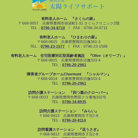
有料老人ホーム 『さくらの家』
〒668-0057 兵庫県豊岡市弥栄町1-32 さくらクリニック2階
TEL：
0796-34-8710
/ FAX：0796-34-8711
有料老人ホーム 『ひまわりの家』
〒668-0815 兵庫県豊岡市日撫361-3
TEL：
0796-23-1577
/ FAX：0796-23-1588
有料老人ホーム 住宅医療対応型高齢者施設 『Olive（オリーブ）』
〒668-0815 兵庫県豊岡市日撫333-4
TEL：
0796-20-2961
障害者グループホームCharmant 『シャルマン』
〒668-0014 兵庫県豊岡市日撫333-4
TEL：
0796-20-2961
訪問介護ステーション 『四つ葉のクローバー』
〒668-0033 兵庫県豊岡市野田２５番地102号
TEL：
0796-34-8935
訪問介護ステーション 『みらい』
〒668-0813 兵庫県豊岡市下宮2-8
TEL：
0796-20-8114
訪問看護ステーション 『花うさぎ』
〒668-0813 兵庫県豊岡市下宮2-8