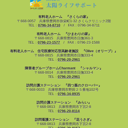
有料老人ホーム 『さくらの家』
〒668-0057 兵庫県豊岡市弥栄町1-32 さくらクリニック2階
TEL：
0796-34-8710
/ FAX：0796-34-8711
有料老人ホーム 『ひまわりの家』
〒668-0815 兵庫県豊岡市日撫361-3
TEL：
0796-23-1577
/ FAX：0796-23-1588
有料老人ホーム 住宅医療対応型高齢者施設 『Olive（オリーブ）』
〒668-0815 兵庫県豊岡市日撫333-4
TEL：
0796-20-2961
障害者グループホームCharmant 『シャルマン』
〒668-0014 兵庫県豊岡市日撫333-4
TEL：
0796-20-2961
訪問介護ステーション 『四つ葉のクローバー』
〒668-0033 兵庫県豊岡市野田２５番地102号
TEL：
0796-34-8935
訪問介護ステーション 『みらい』
〒668-0813 兵庫県豊岡市下宮2-8
TEL：
0796-20-8114
訪問看護ステーション 『花うさぎ』
〒668-0813 兵庫県豊岡市下宮2-8