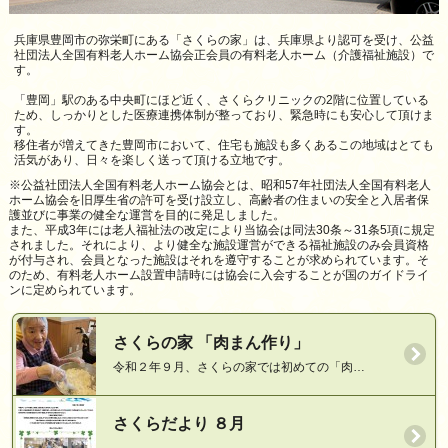
兵庫県豊岡市の弥栄町にある「さくらの家」は、兵庫県より認可を受け、公益
社団法人全国有料老人ホーム協会正会員の有料老人ホーム（介護福祉施設）で
す。
「豊岡」駅のある中央町にほど近く、さくらクリニックの2階に位置している
ため、しっかりとした医療連携体制が整っており、緊急時にも安心して頂けま
す。
移住者が増えてきた豊岡市において、住宅も施設も多くあるこの地域はとても
活気があり、日々を楽しく送って頂ける立地です。
※公益社団法人全国有料老人ホーム協会とは、昭和57年社団法人全国有料老人
ホーム協会を旧厚生省の許可を受け設立し、高齢者の住まいの安全と入居者保
護並びに事業の健全な運営を目的に発足しました。
また、平成3年には老人福祉法の改定により当協会は同法30条～31条5項に規定
されました。それにより、より健全な施設運営ができる福祉施設のみ会員資格
が付与され、会員となった施設はそれを遵守することが求められています。そ
のため、有料老人ホーム設置申請時には協会に入会することが国のガイドライ
ンに定められています。
さくらの家 「肉まん作り」
令和２年９月、さくらの家では初めての「肉…
さくらだより ８月