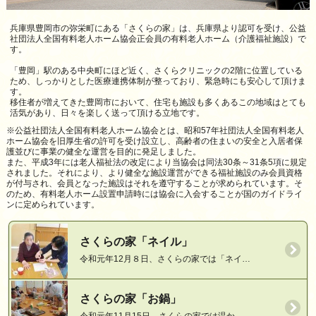
兵庫県豊岡市の弥栄町にある「さくらの家」は、兵庫県より認可を受け、公益
社団法人全国有料老人ホーム協会正会員の有料老人ホーム（介護福祉施設）で
す。
「豊岡」駅のある中央町にほど近く、さくらクリニックの2階に位置している
ため、しっかりとした医療連携体制が整っており、緊急時にも安心して頂けま
す。
移住者が増えてきた豊岡市において、住宅も施設も多くあるこの地域はとても
活気があり、日々を楽しく送って頂ける立地です。
※公益社団法人全国有料老人ホーム協会とは、昭和57年社団法人全国有料老人
ホーム協会を旧厚生省の許可を受け設立し、高齢者の住まいの安全と入居者保
護並びに事業の健全な運営を目的に発足しました。
また、平成3年には老人福祉法の改定により当協会は同法30条～31条5項に規定
されました。それにより、より健全な施設運営ができる福祉施設のみ会員資格
が付与され、会員となった施設はそれを遵守することが求められています。そ
のため、有料老人ホーム設置申請時には協会に入会することが国のガイドライ
ンに定められています。
さくらの家「ネイル」
令和元年12月８日、さくらの家では「ネイ…
さくらの家「お鍋」