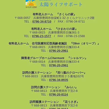
有料老人ホーム 『さくらの家』
〒668-0057 兵庫県豊岡市弥栄町1-32 さくらクリニック2階
TEL：
0796-34-8710
/ FAX：0796-34-8711
有料老人ホーム 『ひまわりの家』
〒668-0815 兵庫県豊岡市日撫361-3
TEL：
0796-23-1577
/ FAX：0796-23-1588
有料老人ホーム 住宅医療対応型高齢者施設 『Olive（オリーブ）』
〒668-0815 兵庫県豊岡市日撫333-4
TEL：
0796-20-2961
障害者グループホームCharmant 『シャルマン』
〒668-0014 兵庫県豊岡市日撫333-4
TEL：
0796-20-2961
訪問介護ステーション 『四つ葉のクローバー』
〒668-0033 兵庫県豊岡市野田２５番地102号
TEL：
0796-34-8935
訪問介護ステーション 『みらい』
〒668-0813 兵庫県豊岡市下宮2-8
TEL：
0796-20-8114
訪問看護ステーション 『花うさぎ』
〒668-0813 兵庫県豊岡市下宮2-8